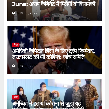
June: असम कैबिनेट में मिलेगी दो विधायकों
को जगह, 9 जून को लेंगे मंत्री पद की शपथ
JUN 11, 2022
￼
विदेश
अमेरिकी कैपिटल हिंसा के लिए ट्रंप जिम्मेदार,
तख्तापलट की थी कोशिश: जांच समिति
JUN 11, 2022
विदेश
अमेरिका ने हटाया कोरोना से जुड़ा यह