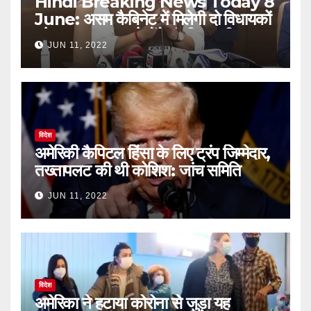
Hindi Breaking News Today 8
June: असम कैबिनेट में मिलेगी दो विधायकों
को जगह, 9 जून को लेंगे मंत्री पद की शपथ
JUN 11, 2022
￼
विदेश
अमेरिकी कैपिटल हिंसा के लिए ट्रंप जिम्मेदार,
तख्तापलट की थी कोशिश: जांच समिति
JUN 11, 2022
विदेश
अमेरिका ने हटाया कोरोना से जुड़ा यह