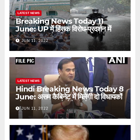
LATEST NEWS
Breaking News Today 11
June: UP में हिंसक विरोध-प्रदर्शन में
शामिल 230 लोग गिरफ्तार, मुंबई और
JUN 11, 2022
आसपास के क्षेत्रों में मानसून ने दी दस्तक￼
LATEST NEWS
Hindi Breaking News Today 8
June: असम कैबिनेट में मिलेगी दो विधायकों
को जगह, 9 जून को लेंगे मंत्री पद की शपथ
JUN 11, 2022
￼